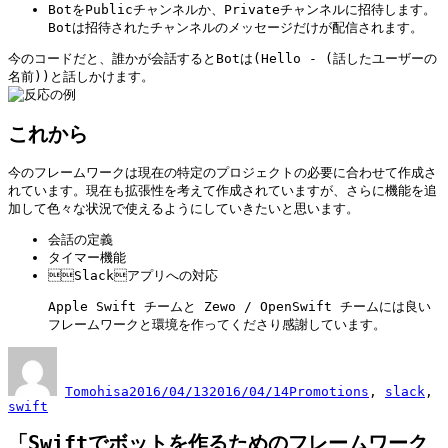
BotをPublicチャンネルか、Privateチャンネルに招待します。
Botは招待されたチャンネルのメッセージだけが配信されます。
今のコードだと、誰かが会話するとBotは(Hello - (話したユーザーの
名前))と話しかけます。
これから
今のフレームワークは現在の特定のプロジェクトの必要に合わせて作成さ
れています。現在も拡張性を考えて作成されていますが、さらに機能を追
加して色々な状況で使えるようにしていきたいと思います。
会話の定義
タイマー機能
Slackアプリへの対応
Apple Swift チームと Zewo / OpenSwift チームには良い
フレームワークと環境を作ってくださり感謝しています。
投
投
カ
稿
稿
テ
者
日:
ゴ
Tomohisa
2016/04/13
2016/04/14
Promotions
,
slack
,
swift
リ
ー
「Swiftでボットを作るためのフレームワーク