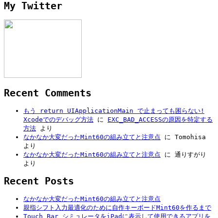
My Twitter
Recent Comments
もう return UIApplicationMain で止まっても困らない!
Xcodeでのデバッグ方法
に
EXC_BAD_ACCESSの原因を特定する
方法
より
なかなか大変だったMint60の組み立てと注意点
に
Tomohisa
より
なかなか大変だったMint60の組み立てと注意点
に
通りすがり
より
Recent Posts
なかなか大変だったMint60の組み立てと注意点
親指シフト入力最適化のために自作キーボードMint60を作るまで
Touch Bar シミュレータをiPadに表示して使用できるアプリを