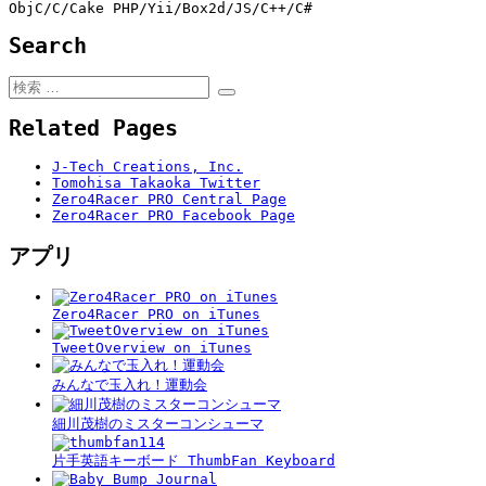
ObjC/C/Cake PHP/Yii/Box2d/JS/C++/C#
Search
検
検
索:
索
Related Pages
J-Tech Creations, Inc.
Tomohisa Takaoka Twitter
Zero4Racer PRO Central Page
Zero4Racer PRO Facebook Page
アプリ
Zero4Racer PRO on iTunes
TweetOverview on iTunes
みんなで玉入れ！運動会
細川茂樹のミスターコンシューマ
片手英語キーボード ThumbFan Keyboard