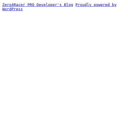
Zero4Racer PRO Developer's Blog
Proudly powered by
WordPress