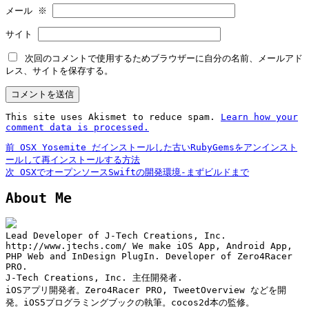
メール
※
サイト
次回のコメントで使用するためブラウザーに自分の名前、メールアド
レス、サイトを保存する。
This site uses Akismet to reduce spam.
Learn how your
comment data is processed.
前
投
前
OSX Yosemite だインストールした古いRubyGemsをアンインスト
の
ールして再インストールする方法
稿
投
次
次
OSXでオープンソースSwiftの開発環境-まずビルドまで
稿:
の
ナ
About Me
投
ビ
稿:
ゲ
Lead Developer of J-Tech Creations, Inc.
ー
http://www.jtechs.com/ We make iOS App, Android App,
PHP Web and InDesign PlugIn. Developer of Zero4Racer
シ
PRO.
J-Tech Creations, Inc. 主任開発者.
ョ
iOSアプリ開発者。Zero4Racer PRO, TweetOverview などを開
ン
発。iOS5プログラミングブックの執筆。cocos2d本の監修。