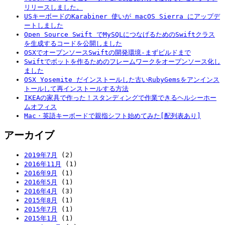
リリースしました。
USキーボードのKarabiner 使いが macOS Sierra にアップデ
ートしました
Open Source Swift でMySQLにつなげるためのSwiftクラス
を生成するコードを公開しました
OSXでオープンソースSwiftの開発環境-まずビルドまで
Swiftでボットを作るためのフレームワークをオープンソース化し
ました
OSX Yosemite だインストールした古いRubyGemsをアンインス
トールして再インストールする方法
IKEAの家具で作った！スタンディングで作業できるヘルシーホー
ムオフィス
Mac・英語キーボードで親指シフト始めてみた[配列表あり]
アーカイブ
2019年7月
(2)
2016年11月
(1)
2016年9月
(1)
2016年5月
(1)
2016年4月
(3)
2015年8月
(1)
2015年7月
(1)
2015年1月
(1)