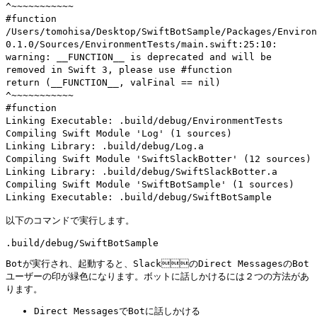
^~~~~~~~~~~~
#function
/Users/tomohisa/Desktop/SwiftBotSample/Packages/Environ
0.1.0/Sources/EnvironmentTests/main.swift:25:10:
warning: __FUNCTION__ is deprecated and will be
removed in Swift 3, please use #function
return (__FUNCTION__, valFinal == nil)
^~~~~~~~~~~~
#function
Linking Executable: .build/debug/EnvironmentTests
Compiling Swift Module 'Log' (1 sources)
Linking Library: .build/debug/Log.a
Compiling Swift Module 'SwiftSlackBotter' (12 sources)
Linking Library: .build/debug/SwiftSlackBotter.a
Compiling Swift Module 'SwiftBotSample' (1 sources)
Linking Executable: .build/debug/SwiftBotSample
以下のコマンドで実行します。
.build/debug/SwiftBotSample
Botが実行され、起動すると、SlackのDirect MessagesのBot
ユーザーの印が緑色になります。ボットに話しかけるには２つの方法があ
ります。
Direct MessagesでBotに話しかける