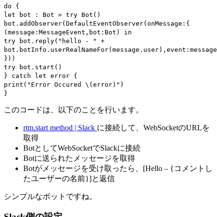
do {
let bot : Bot = try Bot()
bot.addObserver(DefaultEventObserver(onMessage:{
(message:MessageEvent,bot:Bot) in
try bot.reply("hello - " +
bot.botInfo.userRealNameFor(message.user),event:message
}))
try bot.start()
} catch let error {
print("Error Occured \(error)")
}
このコードは、以下のことを行います。
rtm.start method | Slack
に接続して、WebSocketのURLを
取得
BotとしてWebSocketでSlackに接続
Botに送られたメッセージを取得
Botがメッセージを受け取ったら、[Hello – {コメントし
たユーザーの名前}]と返信
シンプルなボットですね。
Slack側の設定