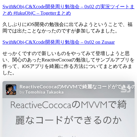
プ
Swift&Obj-C&Xcode開発周り勉強会 – 0x02 の実況ツイートま
ロ
とめ #fukuObjC – Togetterまとめ
パ
テ
久しぶりにiOS開発の勉強会に出てみようということで、福
ィ
岡では出たことなかったのですが参加してみました。
名
Swift&Obj-C&Xcode開発周り勉強会 – 0x02 on Zusaar
を
文
せっかくですので新しいものをやってみて登壇しようと思
字
い、関心のあったReactiveCocoaの勉強してサンプルアプリを
列
作って、iOSアプリを綺麗に作る方法についてまとめてみま
化
した。
す
る
に