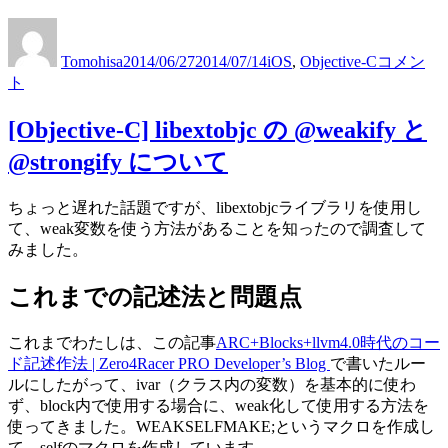
#fukuObjC
投
投
カ
福
稿
稿
テ
Tomohisa
2014/06/27
2014/07/14
iOS
,
Objective-C
コメン
岡
者
日:
ゴ
ト
Swift&Obj
リ
C&Xcode
ー
開
[Objective-C] libextobjc の @weakify と
発
@strongify について
周
り
勉
ちょっと遅れた話題ですが、libextobjcライブラリを使用し
強
て、weak変数を使う方法があることを知ったので調査して
会
みました。
–
0x02
これまでの記述法と問題点
で
話
これまでわたしは、この記事
ARC+Blocks+llvm4.0時代のコー
し
ド記述作法 | Zero4Racer PRO Developer’s Blog
で書いたルー
て
ルにしたがって、ivar（クラス内の変数）を基本的に使わ
き
ず、block内で使用する場合に、weak化して使用する方法を
ま
使ってきました。WEAKSELFMAKE;というマクロを作成し
し
て、selfのマクロを作成しています。