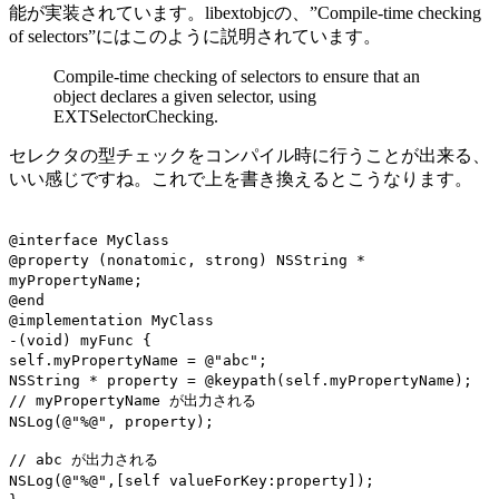
能が実装されています。libextobjcの、”Compile-time checking
of selectors”にはこのように説明されています。
Compile-time checking of selectors to ensure that an
object declares a given selector, using
EXTSelectorChecking.
セレクタの型チェックをコンパイル時に行うことが出来る、
いい感じですね。これで上を書き換えるとこうなります。
@interface MyClass
@property (nonatomic, strong) NSString *
myPropertyName;
@end
@implementation MyClass
-(void) myFunc {
self.myPropertyName = @"abc";
NSString * property = @keypath(self.myPropertyName);
// myPropertyName が出力される
NSLog(@"%@", property);
// abc が出力される
NSLog(@"%@",[self valueForKey:property]);