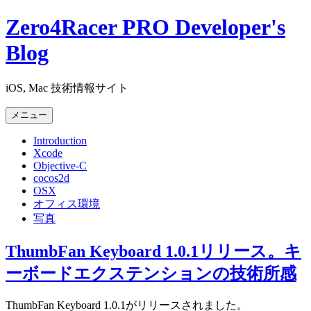
コ
Zero4Racer PRO Developer's
ン
Blog
テ
ン
ツ
iOS, Mac 技術情報サイト
へ
ス
メニュー
キ
ッ
Introduction
プ
Xcode
Objective-C
cocos2d
OSX
オフィス環境
写真
ThumbFan Keyboard 1.0.1リリース。キ
ーボードエクステンションの技術所感
ThumbFan Keyboard 1.0.1がリリースされました。