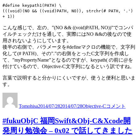
#define keypath1(PATH) \
(((void)(NO && ((void)PATH, NO)), strchr(# PATH, '.')
+ 1))
こんな感じで、左の、”(NO && ((void)PATH, NO))”でコンパ
イルチェックだけを通して、実際にはNO &&の後なので使
用されないようにしています。
後半の右側で、パラメータを#defineマクロの機能で、文字列
化して(# PATH)、その”.”の右側をとったC文字列を作成し
て、”myPropertyName”となるのですが、keypath( の前に@を
付けているので、Objective-C文字列になるという訳ですね。
言葉で説明すると分かりにくいですが、使うと便利と思いま
す。
libextobjc
投
投
カ
の
稿
稿
テ
Tomohisa
2014/07/28
2014/07/28
Objective-C
コメント
@
者
日:
ゴ
keypath
リ
で
#fukuObjC 福岡Swift&Obj-C&Xcode開
ー
Objective-
発周り勉強会 – 0x02 で話してきました
C
の