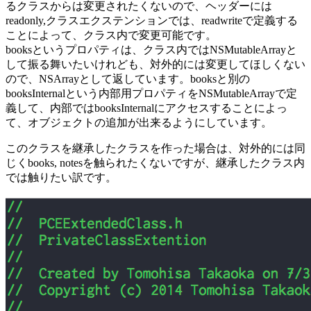
め
るクラスからは変更されたくないので、ヘッダーには
準
の
readonly,クラスエクステンションでは、readwriteで定義する
備
準
ことによって、クラス内で変更可能です。
（１）
備
booksというプロパティは、クラス内ではNSMutableArrayと
カ
（１）
して振る舞いたいけれども、対外的には変更してほしくない
メ
カ
ので、NSArrayとして返しています。booksと別の
ラ
メ
booksInternalという内部用プロパティをNSMutableArrayで定
と
ラ
義して、内部ではbooksInternalにアクセスすることによっ
レ
と
て、オブジェクトの追加が出来るようにしています。
ン
レ
ズ”
このクラスを継承したクラスを作った場合は、対外的には同
ン
の
じくbooks, notesを触られたくないですが、継承したクラス内
ズ
では触りたい訳です。
へ
の