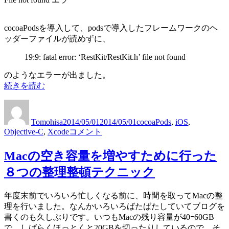
cocoaPodsを導入して、podsで導入したフレームワークのヘ
ッダーファイルが読めずに、
19:9: fatal error: ‘RestKit/RestKit.h’ file not found
のようなエラーが出ました。
“CocoaPods
続きを読む
の
投
投
カ
プ
稿
稿
テ
ロ
Tomohisa
2014/05/01
2014/05/01
cocoaPods
,
iOS
,
者
日:
ゴ
ジ
CocoaPods
Objective-C
,
Xcode
コメント
リ
ェ
の
ー
ク
プ
Macの空き容量を増やすために行った
ト
ロ
で、
８つの整理整頓テクニック
ジ
ヘ
ェ
ッ
ク
年度末前でいろいろ忙しくなる前に、時間を取ってMacの整
ダ
ト
理を行いました。なんかいろいろばたばたしていてブログを
ー
で、
書くのも久しぶりです。いつもMacの残り容量が40ｰ60GB
フ
ヘ
で、しばらくほっとくと20GBを切ったりしているので、そ