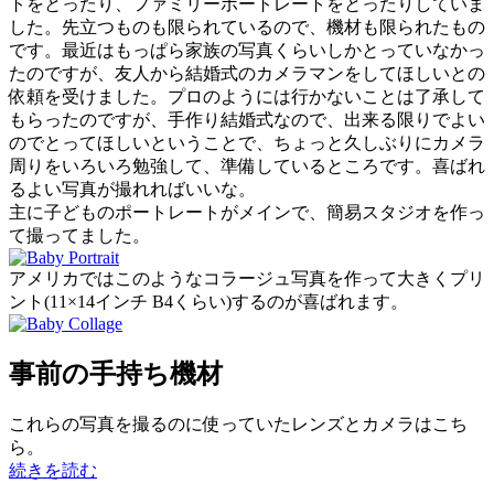
メ
トをとったり、ファミリーポートレートをとったりしていま
マ
ど
ラ
した。先立つものも限られているので、機材も限られたもの
ン
へ
マ
です。最近はもっぱら家族の写真くらいしかとっていなかっ
を
の
ン
たのですが、友人から結婚式のカメラマンをしてほしいとの
す
を
依頼を受けました。プロのようには行かないことは了承して
る
す
もらったのですが、手作り結婚式なので、出来る限りでよい
た
る
のでとってほしいということで、ちょっと久しぶりにカメラ
め
た
周りをいろいろ勉強して、準備しているところです。喜ばれ
の
め
るよい写真が撮れればいいな。
準
の
主に子どものポートレートがメインで、簡易スタジオを作っ
備
準
て撮ってました。
（２）
備
基
アメリカではこのようなコラージュ写真を作って大きくプリ
（２）
本
ント(11×14インチ B4くらい)するのが喜ばれます。
基
の
本
機
の
材”
事前の手持ち機材
機
の
材
へ
これらの写真を撮るのに使っていたレンズとカメラはこち
の
ら。
“趣
続きを読む
味