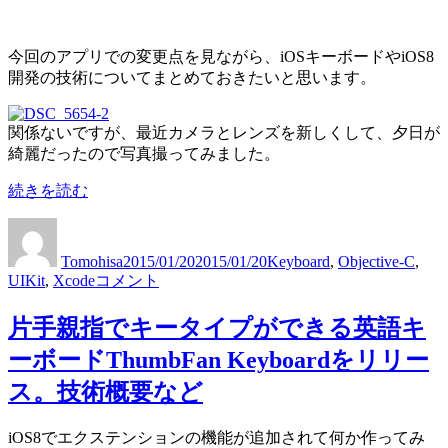
今回のアプリでの変更点を見ながら、iOSキーボードやiOS8
開発の技術についてまとめておきたいと思います。
関係ないですが、最近カメラとレンズを新しくして、夕日が
綺麗だったので写真撮ってみました。
“ThumbFan
続きを読む
Keyboard
1.0.1
投
投
カ
リ
稿
稿
テ
Tomohisa
2015/01/20
2015/01/20
Keyboard
,
Objective-C
,
リ
者
日:
ゴ
ThumbFan
UIKit
,
Xcode
コメント
ー
リ
Keyboard
ス。
ー
1.0.1
片手親指でキータイプができる英語キ
キ
リ
ー
リ
ーボードThumbFan Keyboardをリリー
ボ
ー
ス。技術概要など
ー
ス。
ド
キ
エ
iOS8でエクステンションの機能が追加されて何か作ってみ
ー