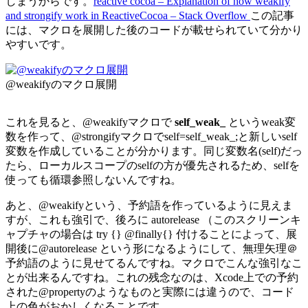
しまうからです。
reactive cocoa – Explanation of how weakify
and strongify work in ReactiveCocoa – Stack Overflow
この記事
には、マクロを展開した後のコードが載せられていて分かり
やすいです。
@weakifyのマクロ展開
これを見ると、@weakifyマクロで
self_weak_
というweak変
数を作って、@strongifyマクロでself=self_weak_;と新しいself
変数を作成していることが分かります。同じ変数名(self)だっ
たら、ローカルスコープのselfの方が優先されるため、selfを
使っても循環参照しないんですね。
あと、@weakifyという、予約語を作っているように見えま
すが、これも強引で、後ろに autorelease （このスクリーンキ
ャプチャの場合は try {} @finally{} 付けることによって、展
開後に@autorelease という形になるようにして、無理矢理＠
予約語のように見せてるんですね。マクロでこんな強引なこ
とが出来るんですね。これの残念なのは、Xcode上での予約
された@propertyのようなものと実際には違うので、コード
上の色がおかしくなることです。