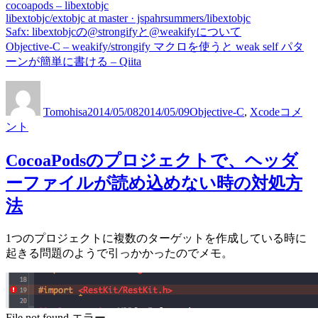
cocoapods – libextobjc
libextobjc/extobjc at master · jspahrsummers/libextobjc
Safx: libextobjcの@strongifyと@weakifyについて
Objective-C – weakify/strongify マクロを使うと weak self パタ
ーンが簡単に書ける – Qiita
[Objecti
投
投
カ
C]
稿
稿
テ
Tomohisa
2014/05/08
2014/05/09
Objective-C
,
Xcode
libextob
コメ
者
日:
ゴ
の
ント
リ
@weaki
ー
と
CocoaPodsのプロジェクトで、ヘッダ
@strong
ーファイルが読め込めない時の対処方
に
つ
法
い
て
1つのプロジェクトに複数のターゲットを作成している時に
に
起きる問題のようで引っかかったのでメモ。
File not found エラー