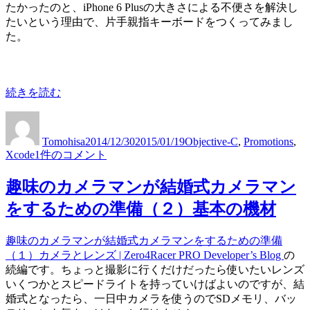
ク
たかったのと、iPhone 6 Plusの大きさによる不便さを解決し
ボ
ス
たいという理由で、片手親指キーボードをつくってみまし
ー
テ
た。
ド
ン
エ
シ
ク
ョ
ス
ン
“片
続きを読む
テ
の
手
ン
投
投
カ
技
親
シ
稿
稿
テ
術
指
ョ
Tomohisa
2014/12/30
2015/01/19
Objective-C
,
Promotions
,
者
日:
ゴ
所
で
ン
片
Xcode
1件のコメント
リ
感”
キ
の
手
ー
の
ー
技
親
趣味のカメラマンが結婚式カメラマン
タ
術
指
をするための準備（２）基本の機材
イ
所
で
プ
感
キ
が
に
趣味のカメラマンが結婚式カメラマンをするための準備
ー
で
（１）カメラとレンズ | Zero4Racer PRO Developer’s Blog
の
タ
き
続編です。ちょっと撮影に行くだけだったら使いたいレンズ
イ
る
いくつかとスピードライトを持っていけばよいのですが、結
プ
英
婚式となったら、一日中カメラを使うのでSDメモリ、バッ
が
語