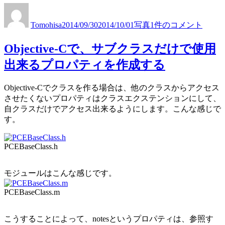
投
投
カ
趣
の
稿
稿
テ
味
カ
Tomohisa
2014/09/30
2014/10/01
写真
1件のコメント
者
日:
ゴ
の
メ
リ
カ
ラ
Objective-Cで、サブクラスだけで使用
ー
メ
マ
ラ
出来るプロパティを作成する
ン
マ
が
ン
結
Objective-Cでクラスを作る場合は、他のクラスからアクセス
が
婚
させたくないプロパティはクラスエクステンションにして、
結
式
自クラスだけでアクセス出来るようにします。こんな感じで
婚
カ
す。
式
メ
カ
ラ
メ
PCEBaseClass.h
マ
ラ
ン
マ
を
モジュールはこんな感じです。
ン
す
を
る
PCEBaseClass.m
す
た
る
め
た
こうすることによって、notesというプロパティは、参照す
の