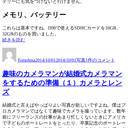
テリーにも気をつけないと行けません。
で
キ
き
ー
る
メモリ、バッテリー
ボ
英
ー
語
これらは基本ですね。D90で使えるSDHCカードを16GB、
ド
キ
32GBのものを買いました。
ThumbFan
ー
“趣
続きを読む
Keyboard
ボ
味
を
ー
投
投
カ
趣
の
リ
ド
稿
稿
テ
味
カ
リ
Tomohisa
2014/10/01
2014/10/01
写真
1件のコメント
ThumbFan
者
日:
ゴ
の
メ
ー
Keyboard
リ
カ
ラ
ス。
を
趣味のカメラマンが結婚式カメラマン
ー
メ
マ
技
リ
ラ
をするための準備（１）カメラとレン
ン
術
リ
マ
が
概
ー
ズ
ン
結
要
ス。
が
婚
な
技
結
結婚式と言えばやっぱりよい写真が欲しいですよね。僕はプ
式
ど”
術
婚
ロカメラマンではなくて趣味でカメラを撮っています。数年
カ
の
概
式
前にフリーランスの仕事があまり忙しくないときにアメリカ
メ
要
カ
で子どものポートレートをとったり、卒業記念のポートレー
ラ
な