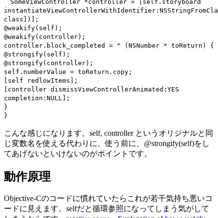
SomeViewController *controller = [self.storyboard
instantiateViewControllerWithIdentifier:NSStringFromCla
class])];
@weakify(self);
@weakify(controller);
controller.block_completed = ^ (NSNumber * toReturn) {
@strongify(self);
@strongify(controller);
self.numberValue = toReturn.copy;
[self redlowItems];
[controller dismissViewControllerAnimated:YES
completion:NULL];
}
}
こんな感じになります。self, controller というオリジナルと同
じ変数名を使える代わりに、使う前に、@strongify(self)をし
てあげないといけないのがポイントです。
動作原理
Objective-Cのコードに慣れていたらこれが若干気持ち悪いコ
ードに見えます。selfだと循環参照になってしまう気がして