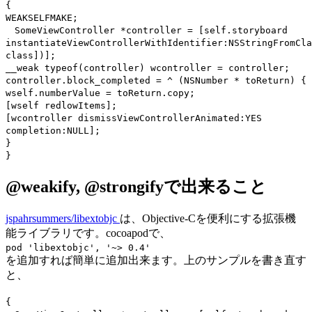
{
WEAKSELFMAKE;
SomeViewController *controller = [self.storyboard
instantiateViewControllerWithIdentifier:NSStringFromCla
class])];
__weak typeof(controller) wcontroller = controller;
controller.block_completed = ^ (NSNumber * toReturn) {
wself.numberValue = toReturn.copy;
[wself redlowItems];
[wcontroller dismissViewControllerAnimated:YES
completion:NULL];
}
}
@weakify, @strongifyで出来ること
jspahrsummers/libextobjc
は、Objective-Cを便利にする拡張機
能ライブラリです。cocoapodで、
pod 'libextobjc', '~> 0.4'
を追加すれば簡単に追加出来ます。上のサンプルを書き直す
と、
{