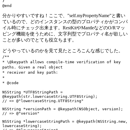
}
@end
分かりやすいですね！ここで、”self.myPropertyName”と書い
ているので、どのインスタンスの型のプロパティかがコンパ
イル時にチェック出来ます。RestKitやMantleなどのO/Rマッ
ピング機能を使うために、文字列型でプロパティ名が欲しい
ことが多いのでとても役立ちます。
どうやっているのかを見て見たところこんな感じでした。
/**
* \@keypath allows compile-time verification of key
paths. Given a real object
* receiver and key path:
*
* @code
NSString *UTF8StringPath =
@keypath(str.lowercaseString.UTF8String);
// => @"lowercaseString.UTF8String"
NSString *versionPath = @keypath(NSObject, version);
// => @"version"
NSString *lowercaseStringPath = @keypath(NSString.new,
lowercaseString);