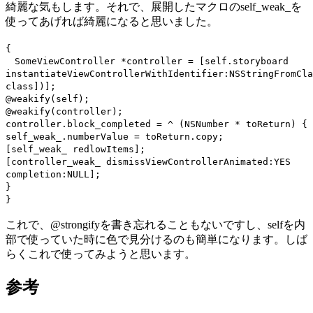
綺麗な気もします。それで、展開したマクロのself_weak_を
使ってあげれば綺麗になると思いました。
{
SomeViewController *controller = [self.storyboard
instantiateViewControllerWithIdentifier:NSStringFromCla
class])];
@weakify(self);
@weakify(controller);
controller.block_completed = ^ (NSNumber * toReturn) {
self_weak_.numberValue = toReturn.copy;
[self_weak_ redlowItems];
[controller_weak_ dismissViewControllerAnimated:YES
completion:NULL];
}
}
これで、@strongifyを書き忘れることもないですし、selfを内
部で使っていた時に色で見分けるのも簡単になります。しば
らくこれで使ってみようと思います。
参考