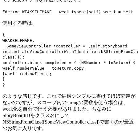
た
に
#define WEAKSELFMAKE __weak typeof(self) wself = self
使用する時は、
{
WEAKSELFMAKE;
SomeViewController *controller = [self.storyboard
instantiateViewControllerWithIdentifier:NSStringFromCla
class])];
controller.block_completed = ^ (NSNumber * toReturn) {
wself.numberValue = toReturn.copy;
[wself redlowItems];
}
}
のような感じです。これで結構シンプルに書けてほぼ問題が
ないのですが、スコープ内のstrongの変数を使う場合は、
weak化を自分で行う必要がありました。ちなみに
StoryBoardIDをクラス名にして
NSStringFromClass([SomeViewController class])で書くのが最近
のお気に入りです。