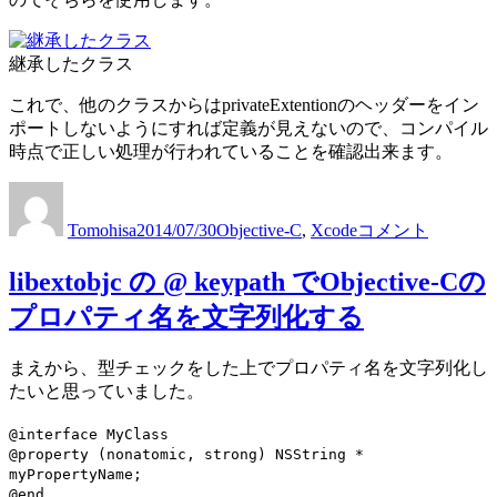
継承したクラス
これで、他のクラスからはprivateExtentionのヘッダーをイン
ポートしないようにすれば定義が見えないので、コンパイル
時点で正しい処理が行われていることを確認出来ます。
Objective-
投
投
カ
C
稿
稿
テ
Tomohisa
2014/07/30
Objective-C
,
Xcode
コメント
で、
者
日:
ゴ
サ
リ
libextobjc の @ keypath でObjective-Cの
ブ
ー
ク
プロパティ名を文字列化する
ラ
ス
まえから、型チェックをした上でプロパティ名を文字列化し
だ
たいと思っていました。
け
で
@interface MyClass
使
@property (nonatomic, strong) NSString *
用
myPropertyName;
出
@end