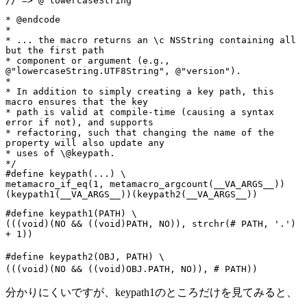
// => @"lowercaseString"
* @endcode
*
* ... the macro returns an \c NSString containing all
but the first path
* component or argument (e.g.,
@"lowercaseString.UTF8String", @"version").
*
* In addition to simply creating a key path, this
macro ensures that the key
* path is valid at compile-time (causing a syntax
error if not), and supports
* refactoring, such that changing the name of the
property will also update any
* uses of \@keypath.
*/
#define keypath(...) \
metamacro_if_eq(1, metamacro_argcount(__VA_ARGS__))
(keypath1(__VA_ARGS__))(keypath2(__VA_ARGS__))
#define keypath1(PATH) \
(((void)(NO && ((void)PATH, NO)), strchr(# PATH, '.')
+ 1))
#define keypath2(OBJ, PATH) \
(((void)(NO && ((void)OBJ.PATH, NO)), # PATH))
分かりにくいですが、keypath1のところだけを見てみると、