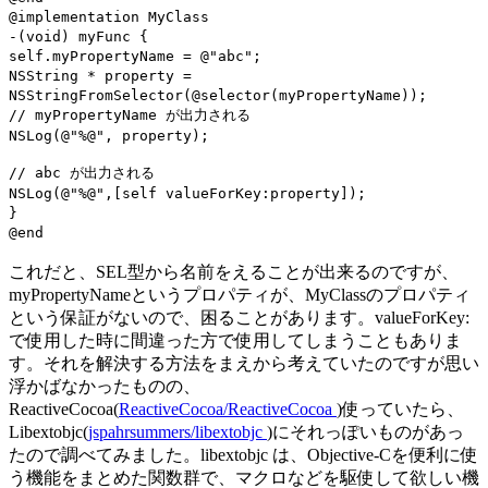
来
@implementation MyClass
る
-(void) myFunc {
self.myPropertyName = @"abc";
プ
NSString * property =
ロ
NSStringFromSelector(@selector(myPropertyName));
パ
// myPropertyName が出力される
テ
NSLog(@"%@", property);
ィ
を
// abc が出力される
NSLog(@"%@",[self valueForKey:property]);
作
}
成
@end
す
る
これだと、SEL型から名前をえることが出来るのですが、
に
myPropertyNameというプロパティが、MyClassのプロパティ
という保証がないので、困ることがあります。valueForKey:
で使用した時に間違った方で使用してしまうこともありま
す。それを解決する方法をまえから考えていたのですが思い
浮かばなかったものの、
ReactiveCocoa(
ReactiveCocoa/ReactiveCocoa
)使っていたら、
Libextobjc(
jspahrsummers/libextobjc
)にそれっぽいものがあっ
たので調べてみました。libextobjc は、Objective-Cを便利に使
う機能をまとめた関数群で、マクロなどを駆使して欲しい機