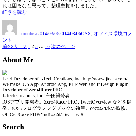
ァ
ッ
れは困るなと思って、整理整頓をしました。
イ
ダ
“Mac
続きを読む
ル
の
ー
が
Mac
投
投
カ
空
フ
の
読
稿
稿
テ
き
ァ
Tomohisa
2014/03/06
2014/03/06
OSX
,
オフィス環境
コメ
空
め
者
日:
ゴ
容
イ
ント
き
込
リ
量
ル
固
固
固
固
前のページ
1
2
3
…
16
次のページ
投
容
め
ー
を
が
定
定
定
定
量
な
増
読
稿
About Me
ペ
ペ
ペ
ペ
を
い
や
め
ー
ー
ー
ー
ナ
増
時
す
込
ジ
ジ
ジ
ジ
や
の
た
め
ビ
Lead Developer of J-Tech Creations, Inc. http://www.jtechs.com/
す
対
め
な
We make iOS App, Android App, PHP Web and InDesign PlugIn.
ゲ
た
処
に
い
Developer of Zero4Racer PRO.
め
方
行
時
ー
J-Tech Creations, Inc. 主任開発者.
に
法”
っ
の
iOSアプリ開発者。Zero4Racer PRO, TweetOverview などを開
シ
行
の
た
対
発。iOS5プログラミングブックの執筆。cocos2d本の監修。
っ
８
処
ObjC/C/Cake PHP/Yii/Box2d/JS/C++/C#
ョ
た
つ
方
８
ン
の
Search
法
つ
整
に