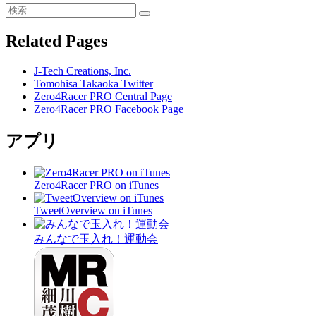
の
理
検
整
検
整
索:
理
索
頓
Related Pages
整
テ
頓
ク
J-Tech Creations, Inc.
テ
ニ
Tomohisa Takaoka Twitter
ク
ッ
Zero4Racer PRO Central Page
ニ
ク”
Zero4Racer PRO Facebook Page
ッ
の
ク
アプリ
に
Zero4Racer PRO on iTunes
TweetOverview on iTunes
みんなで玉入れ！運動会