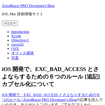
コ
Zero4Racer PRO Developer's Blog
ン
iOS, Mac 技術情報サイト
テ
ン
メニュー
ツ
へ
Introduction
ス
Xcode
キ
Objective-C
cocos2d
ッ
OSX
プ
オフィス環境
写真
iOS 開発で、EXC_BAD_ACCESS とさ
よならするための６つのルール [追記]
カプセル化について
iOS 開発で、EXC_BAD_ACCESS とさよならするための６
つのルール | Zero4Racer PRO Developer’s Blog
の記事を読んで
いただき、ありがとうございます。”アキラ”さんから、