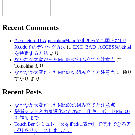
Recent Comments
もう return UIApplicationMain で止まっても困らない!
Xcodeでのデバッグ方法
に
EXC_BAD_ACCESSの原因
を特定する方法
より
なかなか大変だったMint60の組み立てと注意点
に
Tomohisa
より
なかなか大変だったMint60の組み立てと注意点
に
通り
すがり
より
Recent Posts
なかなか大変だったMint60の組み立てと注意点
親指シフト入力最適化のために自作キーボードMint60
を作るまで
Touch Bar シミュレータをiPadに表示して使用できるア
プリをリリースしました。