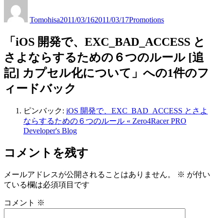
投
投
カ
稿
稿
テ
Tomohisa
2011/03/16
2011/03/17
Promotions
者
日:
ゴ
リ
「iOS 開発で、EXC_BAD_ACCESS と
ー
さよならするための６つのルール [追
記] カプセル化について」への1件のフ
ィードバック
ピンバック:
iOS 開発で、EXC_BAD_ACCESS とさよ
ならするための６つのルール « Zero4Racer PRO
Developer's Blog
コメントを残す
メールアドレスが公開されることはありません。
※
が付い
ている欄は必須項目です
コメント
※