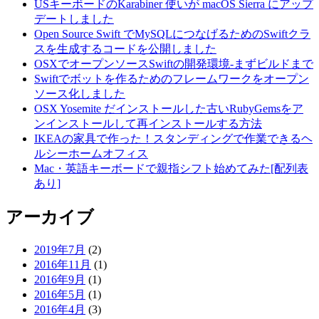
USキーボードのKarabiner 使いが macOS Sierra にアップ
デートしました
Open Source Swift でMySQLにつなげるためのSwiftクラ
スを生成するコードを公開しました
OSXでオープンソースSwiftの開発環境-まずビルドまで
Swiftでボットを作るためのフレームワークをオープン
ソース化しました
OSX Yosemite だインストールした古いRubyGemsをア
ンインストールして再インストールする方法
IKEAの家具で作った！スタンディングで作業できるヘ
ルシーホームオフィス
Mac・英語キーボードで親指シフト始めてみた[配列表
あり]
アーカイブ
2019年7月
(2)
2016年11月
(1)
2016年9月
(1)
2016年5月
(1)
2016年4月
(3)