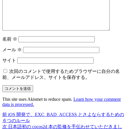
名前
※
メール
※
サイト
次回のコメントで使用するためブラウザーに自分の名
前、メールアドレス、サイトを保存する。
This site uses Akismet to reduce spam.
Learn how your comment
data is processed.
前
前
iOS 開発で、EXC_BAD_ACCESS とさよならするための
投
の
６つのルール
稿
投
次
次
日本語初の cocos2d 本の監修を手伝わせていただきまし