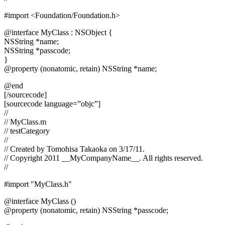
#import <Foundation/Foundation.h>
@interface MyClass : NSObject {
NSString *name;
NSString *passcode;
}
@property (nonatomic, retain) NSString *name;
@end
[/sourcecode]
[sourcecode language=”objc”]
//
// MyClass.m
// testCategory
//
// Created by Tomohisa Takaoka on 3/17/11.
// Copyright 2011 __MyCompanyName__. All rights reserved.
//
#import "MyClass.h"
@interface MyClass ()
@property (nonatomic, retain) NSString *passcode;