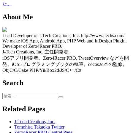
稿:
の
た。
ナ
投
ビ
About Me
稿:
ゲ
ー
Lead Developer of J-Tech Creations, Inc. http://www.jtechs.com/
We make iOS App, Android App, PHP Web and InDesign PlugIn.
シ
Developer of Zero4Racer PRO.
J-Tech Creations, Inc. 主任開発者.
ョ
iOSアプリ開発者。Zero4Racer PRO, TweetOverview などを開
ン
発。iOS5プログラミングブックの執筆。cocos2d本の監修。
ObjC/C/Cake PHP/Yii/Box2d/JS/C++/C#
Search
検
検
索:
索
Related Pages
J-Tech Creations, Inc.
Tomohisa Takaoka Twitter
Zero4Racer PRO Central Page