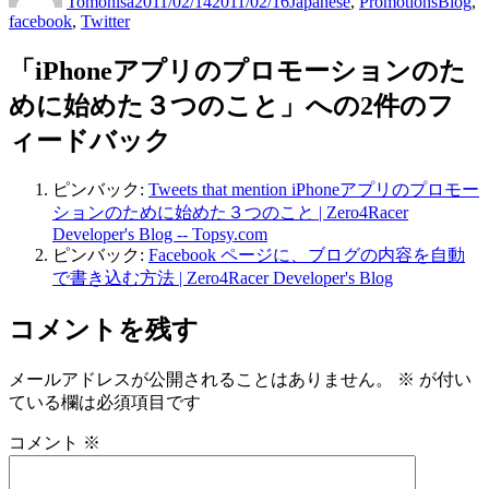
Tomohisa
2011/02/14
2011/02/16
Japanese
,
Promotions
Blog
,
者
日:
ゴ
facebook
,
Twitter
リ
ー
「iPhoneアプリのプロモーションのた
めに始めた３つのこと」への2件のフ
ィードバック
ピンバック:
Tweets that mention iPhoneアプリのプロモー
ションのために始めた３つのこと | Zero4Racer
Developer's Blog -- Topsy.com
ピンバック:
Facebook ページに、ブログの内容を自動
で書き込む方法 | Zero4Racer Developer's Blog
コメントを残す
メールアドレスが公開されることはありません。
※
が付い
ている欄は必須項目です
コメント
※