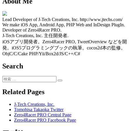
About Me
稿:
投
ナ
稿:
ビ
Lead Developer of J-Tech Creations, Inc. http://www.jtechs.com/
ゲ
We make iOS App, Android App, PHP Web and InDesign PlugIn.
ー
Developer of Zero4Racer PRO.
J-Tech Creations, Inc. 主任開発者.
シ
iOSアプリ開発者。Zero4Racer PRO, TweetOverview などを開
発。iOS5プログラミングブックの執筆。cocos2d本の監修。
ョ
ObjC/C/Cake PHP/Yii/Box2d/JS/C++/C#
ン
Search
検
検
索:
索
Related Pages
J-Tech Creations, Inc.
Tomohisa Takaoka Twitter
Zero4Racer PRO Central Page
Zero4Racer PRO Facebook Page