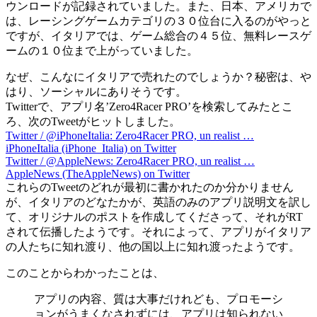
ウンロードが記録されていました。また、日本、アメリカで
は、レーシングゲームカテゴリの３０位台に入るのがやっと
ですが、イタリアでは、ゲーム総合の４５位、無料レースゲ
ームの１０位まで上がっていました。
なぜ、こんなにイタリアで売れたのでしょうか？秘密は、や
はり、ソーシャルにありそうです。
Twitterで、アプリ名’Zero4Racer PRO’を検索してみたとこ
ろ、次のTweetがヒットしました。
Twitter / @iPhoneItalia: Zero4Racer PRO, un realist …
iPhoneItalia (iPhone_Italia) on Twitter
Twitter / @AppleNews: Zero4Racer PRO, un realist …
AppleNews (TheAppleNews) on Twitter
これらのTweetのどれが最初に書かれたのか分かりません
が、イタリアのどなたかが、英語のみのアプリ説明文を訳し
て、オリジナルのポストを作成してくださって、それがRT
されて伝播したようです。それによって、アプリがイタリア
の人たちに知れ渡り、他の国以上に知れ渡ったようです。
このことからわかったことは、
アプリの内容、質は大事だけれども、プロモーシ
ョンがうまくなされずには、アプリは知られない