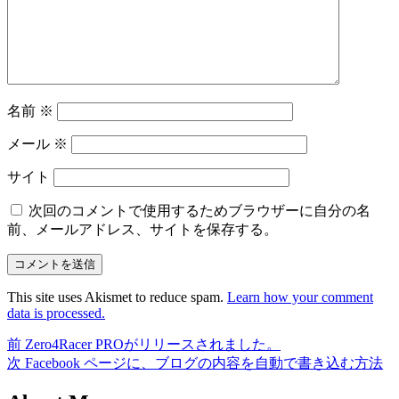
名前
※
メール
※
サイト
次回のコメントで使用するためブラウザーに自分の名
前、メールアドレス、サイトを保存する。
This site uses Akismet to reduce spam.
Learn how your comment
data is processed.
前
前
Zero4Racer PROがリリースされました。
投
の
次
次
Facebook ページに、ブログの内容を自動で書き込む方法
稿
投
の