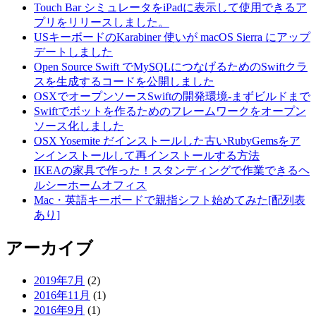
Touch Bar シミュレータをiPadに表示して使用できるア
プリをリリースしました。
USキーボードのKarabiner 使いが macOS Sierra にアップ
デートしました
Open Source Swift でMySQLにつなげるためのSwiftクラ
スを生成するコードを公開しました
OSXでオープンソースSwiftの開発環境-まずビルドまで
Swiftでボットを作るためのフレームワークをオープン
ソース化しました
OSX Yosemite だインストールした古いRubyGemsをア
ンインストールして再インストールする方法
IKEAの家具で作った！スタンディングで作業できるヘ
ルシーホームオフィス
Mac・英語キーボードで親指シフト始めてみた[配列表
あり]
アーカイブ
2019年7月
(2)
2016年11月
(1)
2016年9月
(1)