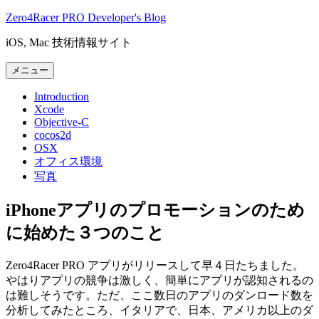
コ
Zero4Racer PRO Developer's Blog
ン
iOS, Mac 技術情報サイト
テ
ン
メニュー
ツ
へ
Introduction
ス
Xcode
キ
Objective-C
cocos2d
ッ
OSX
プ
オフィス環境
写真
iPhoneアプリのプロモーションのため
に始めた３つのこと
Zero4Racer PRO アプリがリリースして早４日たちました。
やはりアプリの競争は激しく、簡単にアプリが認知されるの
は難しそうです。ただ、ここ数日のアプリのダンロード数を
分析してみたところ、イタリアで、日本、アメリカ以上のダ