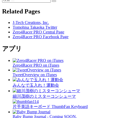
検
索:
索
Related Pages
J-Tech Creations, Inc.
Tomohisa Takaoka Twitter
Zero4Racer PRO Central Page
Zero4Racer PRO Facebook Page
アプリ
Zero4Racer PRO on iTunes
TweetOverview on iTunes
みんなで玉入れ！運動会
細川茂樹のミスターコンシューマ
片手英語キーボード ThumbFan Keyboard
Baby Bump Journal - Coming SOON.