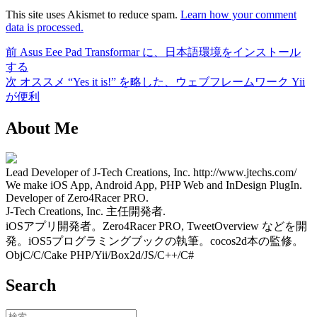
This site uses Akismet to reduce spam.
Learn how your comment
data is processed.
前
前
Asus Eee Pad Transformar に、日本語環境をインストール
投
の
する
稿
投
次
次
オススメ “Yes it is!” を略した、ウェブフレームワーク Yii
稿:
の
が便利
ナ
投
ビ
About Me
稿:
ゲ
ー
Lead Developer of J-Tech Creations, Inc. http://www.jtechs.com/
We make iOS App, Android App, PHP Web and InDesign PlugIn.
シ
Developer of Zero4Racer PRO.
J-Tech Creations, Inc. 主任開発者.
ョ
iOSアプリ開発者。Zero4Racer PRO, TweetOverview などを開
ン
発。iOS5プログラミングブックの執筆。cocos2d本の監修。
ObjC/C/Cake PHP/Yii/Box2d/JS/C++/C#
Search
検