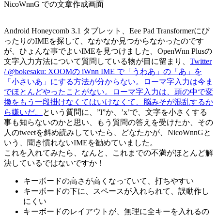
NicoWnnG での文章作成画面
Android Honeycomb 3.1 タブレット、Eee Pad Transformerにぴ
ったりのIMEを探して、なかなか見つからなかったのです
が、ひょんな事でよいIMEを見つけました、OpenWnn Plusの
文字入力方法について質問している物が目に留まり、
Twitter
/ @bokesaku: XOOMの iWnn IME で「うわあ」の「あ」を
「小さいあ」にする方法が分からない。ローマ字入力は今ま
でほとんどやったことがない。ローマ字入力は、頭の中で変
換をもう一段掛けなくてはいけなくて、脳みそが混乱するか
ら嫌いだ。
という質問に、”l”か、’x’で、文字を小さくする
事も知らないのかと思い、もう質問の答えを受けたか、その
人のtweetを斜め読みしていたら、どなたかが、NicoWnnGと
いう、聞き慣れないIMEを勧めていました。
これを入れてみたら、なんと、これまでの不満がほとんど解
決しているではないですか！
キーボードの高さが高くなっていて、打ちやすい
キーボードの下に、スペースが入れられて、誤動作し
にくい
キーボードのレイアウトが、無理に全キーを入れるの