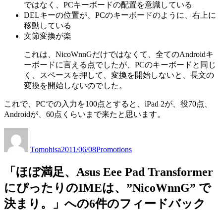
ではなく、PCキーボードの配置を意識している
DELキーの位置が、PCのキーボードのように、右上に
移動している
文節変換が楽
これは、NicoWnnGだけではなくて、全てのAndroidキ
ーボードに言える点でしたが、PCのキーボードと同じ
く、スペースを押して、変換を開始しないと、長文の
変換を開始しないのでした。
これで、PCでの入力を100点とすると、iPad 2が、役70点、
Androidが、60点くらいまで来たと思います。
投
投
カ
稿
稿
テ
Tomohisa
2011/06/08
Promotions
者
日:
ゴ
リ
「ほぼ満足、Asus Eee Pad Transformer
ー
にぴったりのIMEは、”NicoWnnG” で
決まり。」への6件のフィードバック