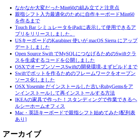
なかなか大変だったMint60の組み立てと注意点
親指シフト入力最適化のために自作キーボードMint60
を作るまで
Touch Bar シミュレータをiPadに表示して使用できるア
プリをリリースしました。
USキーボードのKarabiner 使いが macOS Sierra にアップ
デートしました
Open Source Swift でMySQLにつなげるためのSwiftクラ
スを生成するコードを公開しました
OSXでオープンソースSwiftの開発環境-まずビルドまで
Swiftでボットを作るためのフレームワークをオープン
ソース化しました
OSX Yosemite だインストールした古いRubyGemsをア
ンインストールして再インストールする方法
IKEAの家具で作った！スタンディングで作業できるヘ
ルシーホームオフィス
Mac・英語キーボードで親指シフト始めてみた[配列表
あり]
アーカイブ