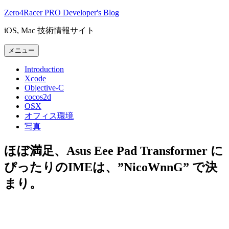
コ
Zero4Racer PRO Developer's Blog
ン
iOS, Mac 技術情報サイト
テ
ン
メニュー
ツ
へ
Introduction
ス
Xcode
キ
Objective-C
cocos2d
ッ
OSX
プ
オフィス環境
写真
ほぼ満足、Asus Eee Pad Transformer に
ぴったりのIMEは、”NicoWnnG” で決
まり。