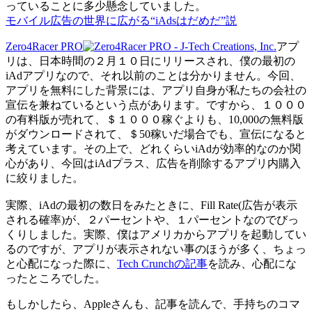
っていることに多少懸念していました。
モバイル広告の世界に広がる“iAdsはだめだ”説
Zero4Racer PRO
アプ
リは、日本時間の２月１０日にリリースされ、僕の最初の
iAdアプリなので、それ以前のことは分かりません。今回、
アプリを無料にした背景には、アプリ自身が私たちの会社の
宣伝を兼ねているという点があります。ですから、１０００
の有料版が売れて、＄１０００稼ぐよりも、10,000の無料版
がダウンロードされて、＄50稼いだ場合でも、宣伝になると
考えています。その上で、どれくらいiAdが効率的なのか関
心があり、今回はiAdプラス、広告を削除するアプリ内購入
に絞りました。
実際、iAdの最初の数日をみたときに、Fill Rate(広告が表示
される確率)が、２パーセントや、１パーセントなのでびっ
くりしました。実際、僕はアメリカからアプリを起動してい
るのですが、アプリが表示されない事のほうが多く、ちょっ
と心配になった際に、
Tech Crunchの記事
を読み、心配にな
ったところでした。
もしかしたら、Appleさんも、記事を読んで、手持ちのコマ