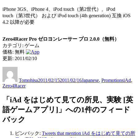
iPhone 3GS、iPhone 4、iPod touch（第2世代）、iPod
touch（第3世代） および iPod touch (4th generation) 互換 iOS
4.2 以降が必要
Zero4Racer Pro ゼロヨンレーサー プロ 2.0.0（無料）
カテゴリ: ゲーム
価格: 無料
更新: 2011/02/10
投
投
カ
タ
稿
稿
テ
グ
Tomohisa
2011/02/15
2011/02/16
Japanese
,
Promotions
iAd
,
者
日:
ゴ
Zero4Racer
リ
ー
「iAd をはじめて見ての所見、実験 [英
語ゲームアプリ]」への1件のフィード
バック
ピンバック:
Tweets that mention iAd をはじめて見ての所