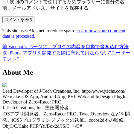
次回のコメントで使用するためブラウザーに自分の名
前、メールアドレス、サイトを保存する。
This site uses Akismet to reduce spam.
Learn how your comment
data is processed.
前
前
Facebook ページに、ブログの内容を自動で書き込む方法
投
の
次
次
iPhone アプリを開発する際に忘れてはならない”ユーザー
稿
投
の
テスト”
稿:
投
ナ
About Me
稿:
ビ
ゲ
Lead Developer of J-Tech Creations, Inc. http://www.jtechs.com/
ー
We make iOS App, Android App, PHP Web and InDesign PlugIn.
Developer of Zero4Racer PRO.
シ
J-Tech Creations, Inc. 主任開発者.
iOSアプリ開発者。Zero4Racer PRO, TweetOverview などを開
ョ
発。iOS5プログラミングブックの執筆。cocos2d本の監修。
ン
ObjC/C/Cake PHP/Yii/Box2d/JS/C++/C#