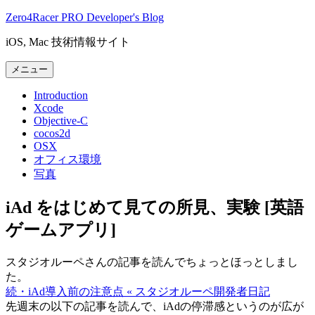
コ
Zero4Racer PRO Developer's Blog
ン
iOS, Mac 技術情報サイト
テ
ン
メニュー
ツ
へ
Introduction
ス
Xcode
キ
Objective-C
cocos2d
ッ
OSX
プ
オフィス環境
写真
iAd をはじめて見ての所見、実験 [英語
ゲームアプリ]
スタジオルーペさんの記事を読んでちょっとほっとしまし
た。
続・iAd導入前の注意点 « スタジオルーペ開発者日記
先週末の以下の記事を読んで、iAdの停滞感というのが広が