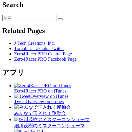
Search
検
検
索:
索
Related Pages
J-Tech Creations, Inc.
Tomohisa Takaoka Twitter
Zero4Racer PRO Central Page
Zero4Racer PRO Facebook Page
アプリ
Zero4Racer PRO on iTunes
TweetOverview on iTunes
みんなで玉入れ！運動会
細川茂樹のミスターコンシューマ