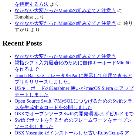
を特定する方法
より
なかなか大変だったMint60の組み立てと注意点
に
Tomohisa
より
なかなか大変だったMint60の組み立てと注意点
に
通り
すがり
より
Recent Posts
なかなか大変だったMint60の組み立てと注意点
親指シフト入力最適化のために自作キーボードMint60
を作るまで
Touch Bar シミュレータをiPadに表示して使用できるア
プリをリリースしました。
USキーボードのKarabiner 使いが macOS Sierra にアップ
デートしました
Open Source Swift でMySQLにつなげるためのSwiftクラ
スを生成するコードを公開しました
OSXでオープンソースSwiftの開発環境-まずビルドまで
Swiftでボットを作るためのフレームワークをオープン
ソース化しました
OSX Yosemite だインストールした古いRubyGemsをア